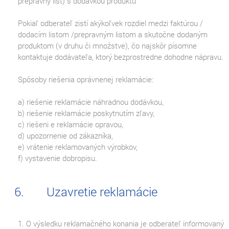
prepravný list) s dodávkou produktu
Pokiaľ odberateľ zistí akýkoľvek rozdiel medzi faktúrou /
dodacím listom /prepravným listom a skutočne dodaným
produktom (v druhu či množstve), čo najskôr písomne
kontaktuje dodávateľa, ktorý bezprostredne dohodne nápravu.
Spôsoby riešenia oprávnenej reklamácie:
a) riešenie reklamácie náhradnou dodávkou,
b) riešenie reklamácie poskytnutím zľavy,
c) riešeni e reklamácie opravou,
d) upozornenie od zákazníka,
e) vrátenie reklamovaných výrobkov,
f) vystavenie dobropisu.
Uzavretie reklamácie
1. O výsledku reklamačného konania je odberateľ informovaný