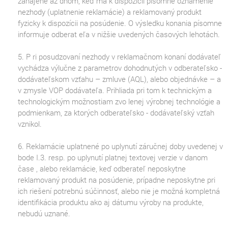
zahájené až dňom, keď má k dispozícii písomné oznámenie
nezhody (uplatnenie reklamácie) a reklamovaný produkt
fyzicky k dispozícii na posúdenie. O výsledku konania písomne
informuje odberat eľa v nižšie uvedených časových lehotách.
5. P ri posudzovaní nezhody v reklamačnom konaní dodávateľ
vychádza výlučne z parametrov dohodnutých v odberateľsko -
dodávateľskom vzťahu – zmluve (AQL), alebo objednávke – a
v zmysle VOP dodávateľa. Prihliada pri tom k technickým a
technologickým možnostiam zvo lenej výrobnej technológie a
podmienkam, za ktorých odberateľsko - dodávateľský vzťah
vznikol.
6. Reklamácie uplatnené po uplynutí záručnej doby uvedenej v
bode I.3. resp. po uplynutí platnej textovej verzie v danom
čase , alebo reklamácie, keď odberateľ neposkytne
reklamovaný produkt na posúdenie, prípadne neposkytne pri
ich riešení potrebnú súčinnosť, alebo nie je možná kompletná
identifikácia produktu ako aj dátumu výroby na produkte,
nebudú uznané.