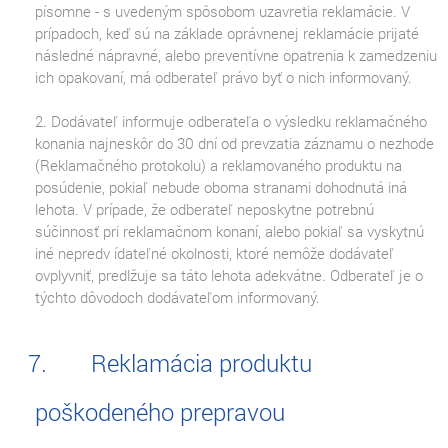
písomne - s uvedeným spôsobom uzavretia reklamácie. V
prípadoch, keď sú na základe oprávnenej reklamácie prijaté
následné nápravné, alebo preventívne opatrenia k zamedzeniu
ich opakovaní, má odberateľ právo byť o nich informovaný.
2. Dodávateľ informuje odberateľa o výsledku reklamačného
konania najneskôr do 30 dní od prevzatia záznamu o nezhode
(Reklamačného protokolu) a reklamovaného produktu na
posúdenie, pokiaľ nebude oboma stranami dohodnutá iná
lehota. V prípade, že odberateľ neposkytne potrebnú
súčinnosť pri reklamačnom konaní, alebo pokiaľ sa vyskytnú
iné nepredv ídateľné okolnosti, ktoré nemôže dodávateľ
ovplyvniť, predlžuje sa táto lehota adekvátne. Odberateľ je o
týchto dôvodoch dodávateľom informovaný.
Reklamácia produktu
poškodeného prepravou