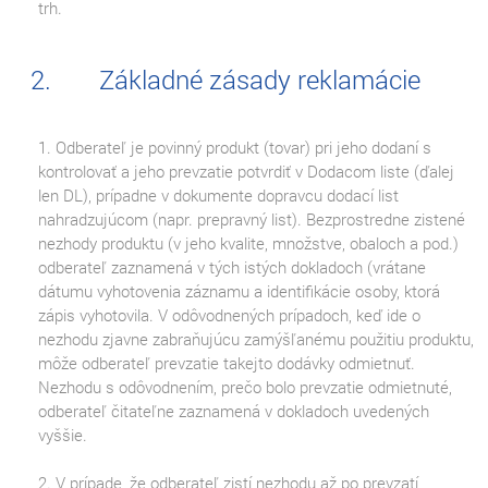
trh.
Základné zásady reklamácie
1. Odberateľ je povinný produkt (tovar) pri jeho dodaní s
kontrolovať a jeho prevzatie potvrdiť v Dodacom liste (ďalej
len DL), prípadne v dokumente dopravcu dodací list
nahradzujúcom (napr. prepravný list). Bezprostredne zistené
nezhody produktu (v jeho kvalite, množstve, obaloch a pod.)
odberateľ zaznamená v tých istých dokladoch (vrátane
dátumu vyhotovenia záznamu a identifikácie osoby, ktorá
zápis vyhotovila. V odôvodnených prípadoch, keď ide o
nezhodu zjavne zabraňujúcu zamýšľanému použitiu produktu,
môže odberateľ prevzatie takejto dodávky odmietnuť.
Nezhodu s odôvodnením, prečo bolo prevzatie odmietnuté,
odberateľ čitateľne zaznamená v dokladoch uvedených
vyššie.
2. V prípade, že odberateľ zistí nezhodu až po prevzatí