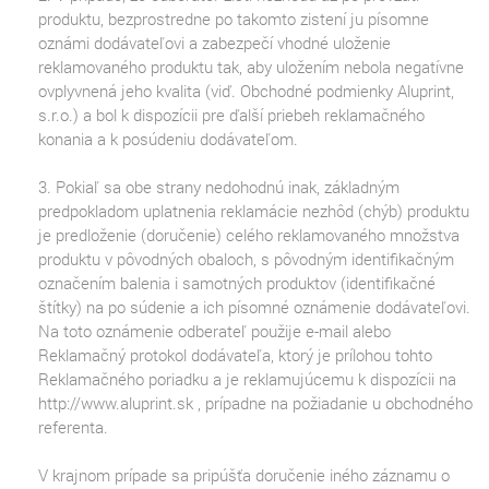
produktu, bezprostredne po takomto zistení ju písomne
oznámi dodávateľovi a zabezpečí vhodné uloženie
reklamovaného produktu tak, aby uložením nebola negatívne
ovplyvnená jeho kvalita (viď. Obchodné podmienky Aluprint,
s.r.o.) a bol k dispozícii pre ďalší priebeh reklamačného
konania a k posúdeniu dodávateľom.
3. Pokiaľ sa obe strany nedohodnú inak, základným
predpokladom uplatnenia reklamácie nezhôd (chýb) produktu
je predloženie (doručenie) celého reklamovaného množstva
produktu v pôvodných obaloch, s pôvodným identifikačným
označením balenia i samotných produktov (identifikačné
štítky) na po súdenie a ich písomné oznámenie dodávateľovi.
Na toto oznámenie odberateľ použije e-mail alebo
Reklamačný protokol dodávateľa, ktorý je prílohou tohto
Reklamačného poriadku a je reklamujúcemu k dispozícii na
http://www.aluprint.sk
, prípadne na požiadanie u obchodného
referenta.
V krajnom prípade sa pripúšťa doručenie iného záznamu o