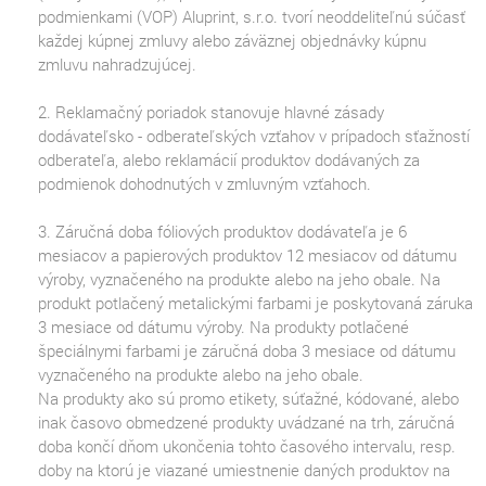
podmienkami (VOP) Aluprint, s.r.o. tvorí neoddeliteľnú súčasť
každej kúpnej zmluvy alebo záväznej objednávky kúpnu
zmluvu nahradzujúcej.
2. Reklamačný poriadok stanovuje hlavné zásady
dodávateľsko - odberateľských vzťahov v prípadoch sťažností
odberateľa, alebo reklamácií produktov dodávaných za
podmienok dohodnutých v zmluvným vzťahoch.
3. Záručná doba fóliových produktov dodávateľa je 6
mesiacov a papierových produktov 12 mesiacov od dátumu
výroby, vyznačeného na produkte alebo na jeho obale. Na
produkt potlačený metalickými farbami je poskytovaná záruka
3 mesiace od dátumu výroby. Na produkty potlačené
špeciálnymi farbami je záručná doba 3 mesiace od dátumu
vyznačeného na produkte alebo na jeho obale.
Na produkty ako sú promo etikety, súťažné, kódované, alebo
inak časovo obmedzené produkty uvádzané na trh, záručná
doba končí dňom ukončenia tohto časového intervalu, resp.
doby na ktorú je viazané umiestnenie daných produktov na