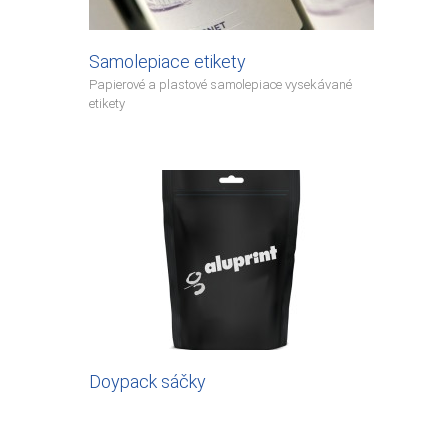
Samolepiace etikety
Papierové a plastové samolepiace vysekávané
etikety
Doypack sáčky