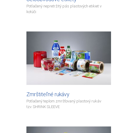
Potlačený nepretržitý pás plastových etikiet v
kotúči
Zmrštiteľné rukávy
Potlačený teplom zmršťovaný plastový rukáv
tzv. SHRINK SLEEVE