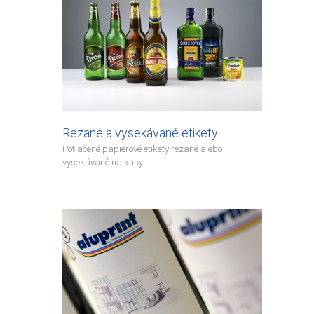
Rezané a vysekávané etikety
Potlačené papierové etikety rezané alebo
vysekávané na kusy