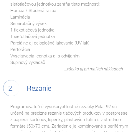
sieťotlačovou jednotkou zahŕňa tieto možnosti:
Horúca / Studená razba
Laminácia
Semirotačný výsek
1 flexotlačová jednotka
1 sieťotlačová jednotka
Parciálne aj celoplošné lakovanie (UV lak)
Perforácia
Vysekávacia jednotka aj s odvíjaním
Šupinový vykladač
...všetko aj pri malých nákladoch
Rezanie
Programovateľné vysokorýchlostné rezačky Polar 92 sú
určené na precízne rezanie tlačových produktov v postpresse
z papiera, kartónov, lepenky, plastových fólii a i. v strednom
formáte (50x70 cm). Zariadenie je kombinované s periférnym