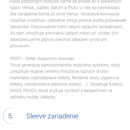
Rada pozdĺžnych rezačiek Soma sa skladá zo 4 základných
typov, Venus, Jupiter, Saturn a Pluto. U nás sa nachádzajú
dve zariadenia Soma zo série Venus. Modulová koncepcia
rezačiek umožňuje vybavenie stroja presne podľa požiadaviek
zákazníka. Disponujeme tromi takými rezacími zariadeniami,
čo nám umožňuje elimináciu úzkych miest pri výrobe, čím
zabezpečujeme plynulý prechod zákaziek výrobným
procesom.
PRATI - Slitter inspection rewinder
Nová generácia samoostriaceho rezacieho systému, ktorý
umožňuje rezanie veľkého množstva rôznych druhov
materiálov (samolepiace etikety, flexibilné obaly, papierové
etikety, celoobvodové plastové etikety, ...). Obsahuje funkciu
MAKE READY, ktorá zvyšuje rýchlosť a bezpečnost na
začiatku každej zakázky.
Sleeve zariadenie