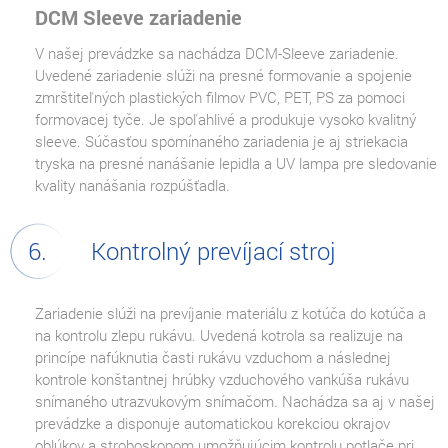
DCM Sleeve zariadenie
V našej prevádzke sa nachádza DCM-Sleeve zariadenie.
Uvedené zariadenie slúži na presné formovanie a spojenie
zmrštiteľných plastických filmov PVC, PET, PS za pomoci
formovacej tyče. Je spoľahlivé a produkuje vysoko kvalitný
sleeve. Súčasťou spomínaného zariadenia je aj striekacia
tryska na presné nanášanie lepidla a UV lampa pre sledovanie
kvality nanášania rozpúšťadla.
Kontrolný prevíjací stroj
Zariadenie slúži na prevíjanie materiálu z kotúča do kotúča a
na kontrolu zlepu rukávu. Uvedená kotrola sa realizuje na
princípe nafúknutia časti rukávu vzduchom a následnej
kontrole konštantnej hrúbky vzduchového vankúša rukávu
snímaného utrazvukovým snímačom. Nachádza sa aj v našej
prevádzke a disponuje automatickou korekciou okrajov
oblúkov a stroboskopom umožňujúcim kontrolu potlače pri