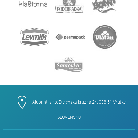
Aluprint, s.r.o, Dielenská kružná 24, 038 61 Vrútky,
SLOVENSKO