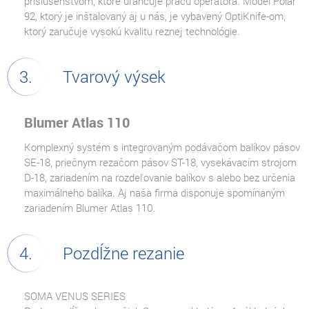
príslušenstvom, ktoré uľahčuje prácu operátora. Model Polar
92, ktorý je inštalovaný aj u nás, je vybavený OptiKnife-om,
ktorý zaručuje vysokú kvalitu reznej technológie.
Tvarový výsek
Blumer Atlas 110
Komplexný systém s integrovaným podávačom balíkov pásov
SE-18, priečnym rezačom pásov ST-18, vysekávacím strojom
D-18, zariadením na rozdeľovanie balíkov s alebo bez určenia
maximálneho balíka. Aj naša firma disponuje spomínaným
zariadením Blumer Atlas 110.
Pozdĺžne rezanie
SOMA VENUS SERIES