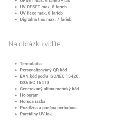
OFSET max. 6 farieb + lak
UV OFSET max. 8 farieb
UV flexo max. 8 farieb
Digitálna tlač max. 7 farieb
Na obrázku vidíte:
Termofarba
Personalizovaný QR kód
EAN kód podľa ISO/IEC 15420,
ISO/IEC 15410
Generovaný alfanumerický kód
Hologram
Horúca razba
Pozdĺžna a priečna perforácia
Parciálny UV lak