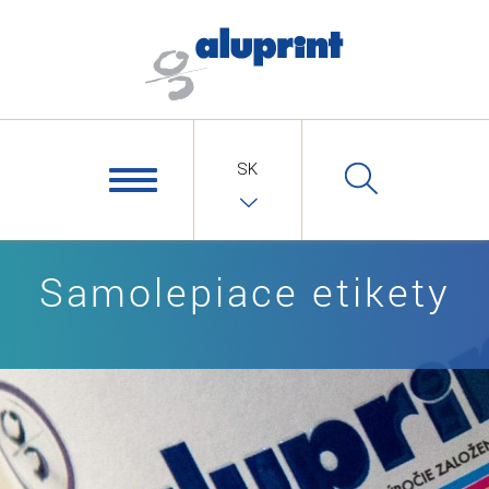
SK
Samolepiace etikety