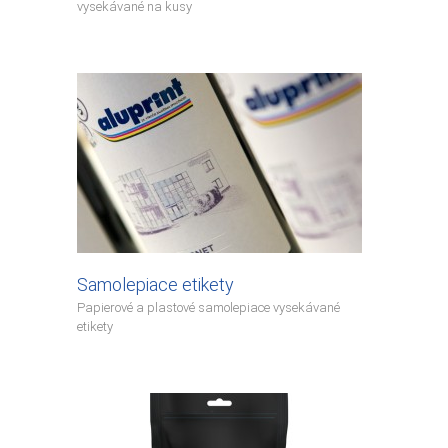
vysekávané na kusy
Samolepiace etikety
Papierové a plastové samolepiace vysekávané
etikety