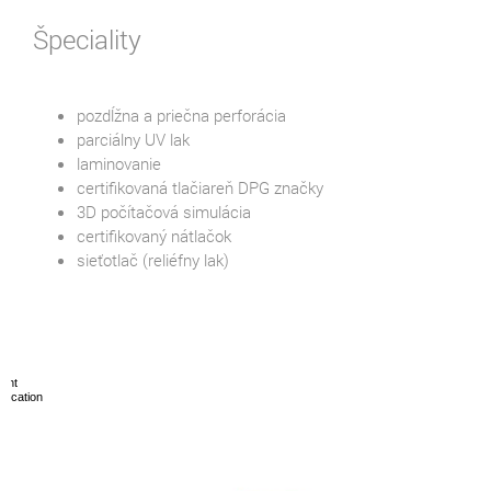
Špeciality
pozdĺžna a priečna perforácia
parciálny UV lak
laminovanie
certifikovaná tlačiareň DPG značky
3D počítačová simulácia
certifikovaný nátlačok
sieťotlač (reliéfny lak)
oint
plication