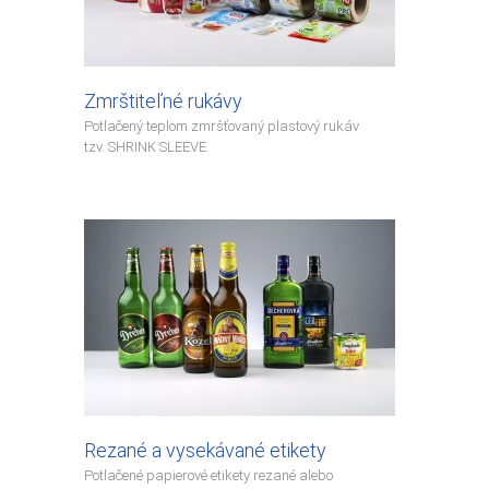
Zmrštiteľné rukávy
Potlačený teplom zmršťovaný plastový rukáv
tzv. SHRINK SLEEVE
Rezané a vysekávané etikety
Potlačené papierové etikety rezané alebo