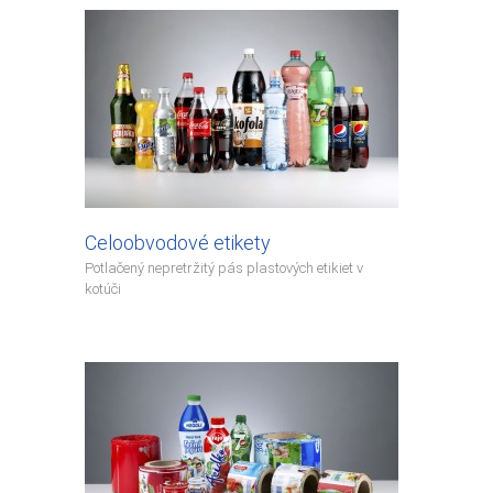
Celoobvodové etikety
Potlačený nepretržitý pás plastových etikiet v
kotúči