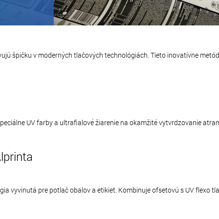
vujú špičku v moderných tlačových technológiách. Tieto inovatívne metód
 špeciálne UV farby a ultrafialové žiarenie na okamžité vytvrdzovanie atr
lprinta
ógia vyvinutá pre potlač obalov a etikiet. Kombinuje ofsetovú s UV flexo 