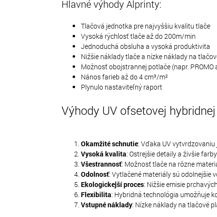
Hlavné výhody Alprinty:
Tlačová jednotka pre najvyššiu kvalitu tlače
Vysoká rýchlosť tlače až do 200m/min
Jednoduchá obsluha a vysoká produktivita
Nižšie náklady tlače a nízke náklady na tlačo
Možnosť obojstrannej potlače (napr. PROMO a
Nános farieb až do 4 cm³/m²
Plynulo nastaviteľný raport
Výhody UV ofsetovej hybridnej 
Okamžité schnutie
: Vďaka UV vytvrdzovaniu 
Vysoká kvalita
: Ostrejšie detaily a živšie fa
Všestrannosť
: Možnosť tlače na rôzne materiá
Odolnosť
: Vytlačené materiály sú odolnejšie 
Ekologickejší proces
: Nižšie emisie prchavýc
Flexibilita
: Hybridná technológia umožňuje k
Vstupné náklady
: Nízke náklady na tlačové pl