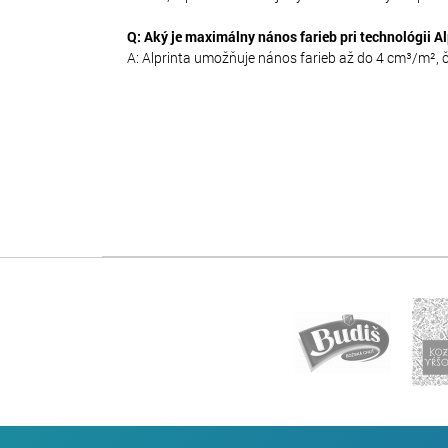
Q: Aký je maximálny nános farieb pri technológii Al
A: Alprinta umožňuje nános farieb až do 4 cm³/m², č