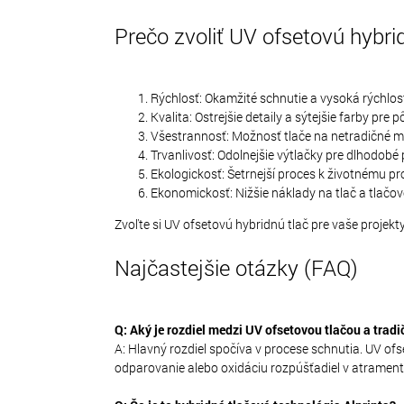
Prečo zvoliť UV ofsetovú hybri
Rýchlosť: Okamžité schnutie a vysoká rýchlosť
Kvalita: Ostrejšie detaily a sýtejšie farby pre 
Všestrannosť: Možnosť tlače na netradičné ma
Trvanlivosť: Odolnejšie výtlačky pre dlhodobé 
Ekologickosť: Šetrnejší proces k životnému pr
Ekonomickosť: Nižšie náklady na tlač a tlačov
Zvoľte si UV ofsetovú hybridnú tlač pre vaše projekty 
Najčastejšie otázky (FAQ)
Q: Aký je rozdiel medzi UV ofsetovou tlačou a trad
A: Hlavný rozdiel spočíva v procese schnutia. UV ofs
odparovanie alebo oxidáciu rozpúšťadiel v atrament