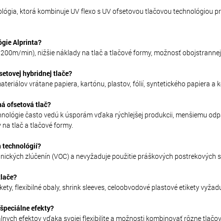
ológia, ktorá kombinuje UV flexo s UV ofsetovou tlačovou technológiou pre 
ógie Alprinta?
 200m/min), nižšie náklady na tlač a tlačové formy, možnosť obojstrannej 
etovej hybridnej tlače?
teriálov vrátane papiera, kartónu, plastov, fólií, syntetického papiera a k
ná ofsetová tlač?
chnológie často vedú k úsporám vďaka rýchlejšej produkcii, menšiemu odpa
na tlač a tlačové formy.
 technológií?
nických zlúčenín (VOC) a nevyžaduje použitie práškových postrekových sy
tlače?
ikety, flexibilné obaly, shrink sleeves, celoobvodové plastové etikety vyža
špeciálne efekty?
lnych efektov vďaka svojej flexibilite a možnosti kombinovať rôzne tlačov