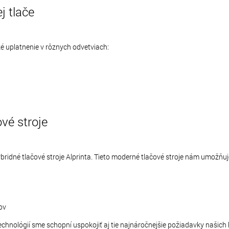
j tlače
ké uplatnenie v rôznych odvetviach:
vé stroje
bridné tlačové stroje Alprinta. Tieto moderné tlačové stroje nám umožňuj
ov
nológií sme schopní uspokojiť aj tie najnáročnejšie požiadavky našich k