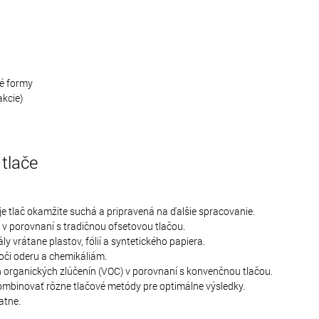
vé formy
kcie)
tlače
je tlač okamžite suchá a pripravená na ďalšie spracovanie.
rby v porovnaní s tradičnou ofsetovou tlačou.
ly vrátane plastov, fólií a syntetického papiera.
voči oderu a chemikáliám.
h organických zlúčenín (VOC) v porovnaní s konvenčnou tlačou.
ombinovať rôzne tlačové metódy pre optimálne výsledky.
atne.