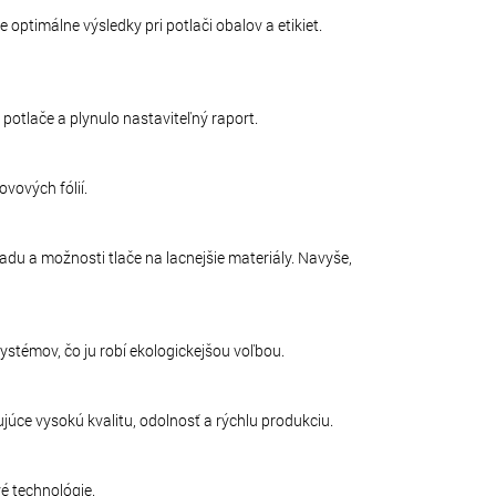
optimálne výsledky pri potlači obalov a etikiet.
potlače a plynulo nastaviteľný raport.
ovových fólií.
du a možnosti tlače na lacnejšie materiály. Navyše,
stémov, čo ju robí ekologickejšou voľbou.
dujúce vysokú kvalitu, odolnosť a rýchlu produkciu.
é technológie.