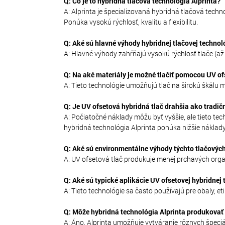
Q: Čo je to hybridná tlačová technológia Alprinta?
A: Alprinta je špecializovaná hybridná tlačová techn
Ponúka vysokú rýchlosť, kvalitu a flexibilitu.
Q: Aké sú hlavné výhody hybridnej tlačovej technol
A: Hlavné výhody zahŕňajú vysokú rýchlosť tlače (až
Q: Na aké materiály je možné tlačiť pomocou UV ofs
A: Tieto technológie umožňujú tlač na širokú škálu ma
Q: Je UV ofsetová hybridná tlač drahšia ako tradič
A: Počiatočné náklady môžu byť vyššie, ale tieto te
hybridná technológia Alprinta ponúka nižšie náklady 
Q: Aké sú environmentálne výhody týchto tlačových
A: UV ofsetová tlač produkuje menej prchavých orga
Q: Aké sú typické aplikácie UV ofsetovej hybridnej 
A: Tieto technológie sa často používajú pre obaly, et
Q: Môže hybridná technológia Alprinta produkovať 
A: Áno, Alprinta umožňuje vytváranie rôznych špeciá