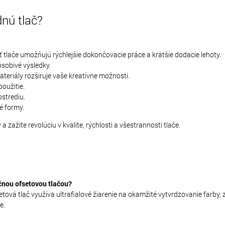
dnú tlač?
 tlače umožňujú rýchlejšie dokončovacie práce a kratšie dodacie lehoty.
pôsobivé výsledky.
teriály rozširuje vaše kreatívne možnosti.
použitie.
ostrediu.
é formy.
a zažite revolúciu v kvalite, rýchlosti a všestrannosti tlače.
ičnou ofsetovou tlačou?
etová tlač využíva ultrafialové žiarenie na okamžité vytvrdzovanie farby, 
e.