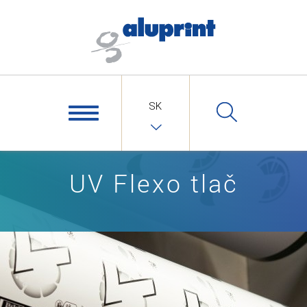
SK
UV Flexo tlač