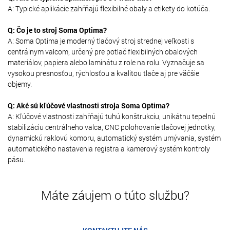
A: Typické aplikácie zahŕňajú flexibilné obaly a etikety do kotúča.
Q: Čo je to stroj Soma Optima?
A: Soma Optima je moderný tlačový stroj strednej veľkosti s
centrálnym valcom, určený pre potlač flexibilných obalových
materiálov, papiera alebo laminátu z role na rolu. Vyznačuje sa
vysokou presnosťou, rýchlosťou a kvalitou tlače aj pre väčšie
objemy.
Q: Aké sú kľúčové vlastnosti stroja Soma Optima?
A: Kľúčové vlastnosti zahŕňajú tuhú konštrukciu, unikátnu tepelnú
stabilizáciu centrálneho valca, CNC polohovanie tlačovej jednotky,
dynamickú raklovú komoru, automatický systém umývania, systém
automatického nastavenia registra a kamerový systém kontroly
pásu.
Máte záujem o túto službu?