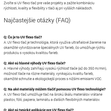
Zvoľte si UV flexo tlač pre vaše projekty a zažite kombináciu
rýchlosti, kvality a flexibility v tlači aj pri vyšších nákladoch.
Najčastejšie otázky (FAQ)
Q: Čo je to UV flexo tlač?
A: UV flexo tlač je technológia, ktorá využíva ultrafialové žiarenie na
okamžité vytvrdzovanie špeciálnych UV farieb, čo umožňuje rýchlu
produkciu s vysokou kvalitou farieb.
Q: Aké sú hlavné výhody UV flexo tlače?
A: Hlavné výhody zahŕňajú vysokú rýchlosť tlače (až do 350 m/min),
možnosť tlače na rôzne materiály, vynikajúcu kvalitu farieb,
okamžité schnutie a ekologickejší proces s nižšími emisiami VOC.
Q: Na aké materiály môžem tlačiť pomocou UV flexo technológie?
A: UV flexo tlač umožňuje tlač na širokú škálu materiálov vrátane
plastov, fólií, papiera, laminátu a ďalších flexibilných materiálov.
Q: Aké sú typické aplikácie pre UV flexo tlač?