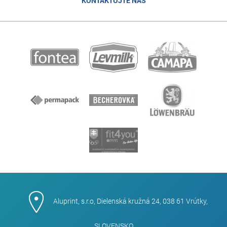
KONTAKTUJTE NÁS
Aluprint, s.r.o, Dielenská kružná 24, 038 61 Vrútky,
SLOVENSKO