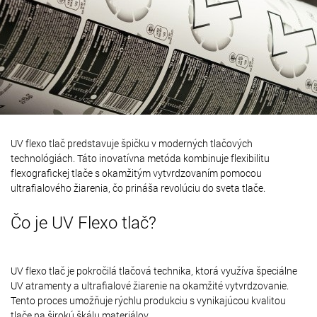
UV flexo tlač predstavuje špičku v moderných tlačových
technológiách. Táto inovatívna metóda kombinuje flexibilitu
flexografickej tlače s okamžitým vytvrdzovaním pomocou
ultrafialového žiarenia, čo prináša revolúciu do sveta tlače.
Čo je UV Flexo tlač?
UV flexo tlač je pokročilá tlačová technika, ktorá využíva špeciálne
UV atramenty a ultrafialové žiarenie na okamžité vytvrdzovanie.
Tento proces umožňuje rýchlu produkciu s vynikajúcou kvalitou
tlače na širokú škálu materiálov.