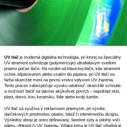
UV tlač
je moderná digitálna technológia, pri ktorej sa špeciálny
UV atrament vytvrdzuje (polymerizuje) ultrafialovým svetlom
priamo počas tlače. Na rozdiel od klasickej tlače, kde atrament
schne odparovaním alebo vsatím do papiera, pri UV tlači sa
farba okamžite mení na pevnú vrstvu vplyvom UV žiarenia.
Tento proces zabezpečuje vysokú odolnosť, okamžité schnutie
a možnosť tlačiť na takmer akýkoľvek povrch – napríklad sklo,
plast, drevo, kov, keramiku, fólie alebo tvrdý kartón.
UV tlač sa využíva v reklamnom priemysle, pri výrobe
darčekových predmetov, obalov, tabúľ či interiérového dizajnu.
Výsledný obraz je ostro definovaný, farebne sýty a odolný voči
oderu, vlhkosti či UV žiareniu. Vďaka tomu je UV tlač vhodná aj