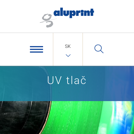
SK
UV tlač