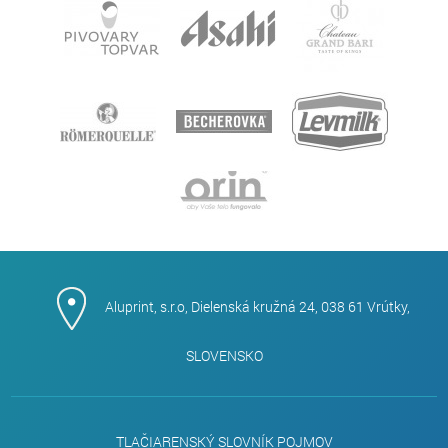
Aluprint, s.r.o, Dielenská kružná 24, 038 61 Vrútky,
SLOVENSKO
TLAČIARENSKÝ SLOVNÍK POJMOV