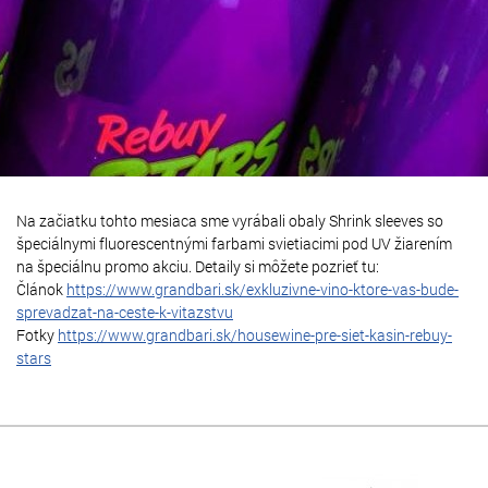
Na začiatku tohto mesiaca sme vyrábali obaly Shrink sleeves so
špeciálnymi fluorescentnými farbami svietiacimi pod UV žiarením
na špeciálnu promo akciu. Detaily si môžete pozrieť tu:
Článok
https://www.grandbari.sk/exkluzivne-vino-ktore-vas-bude-
sprevadzat-na-ceste-k-vitazstvu
Fotky
https://www.grandbari.sk/housewine-pre-siet-kasin-rebuy-
stars