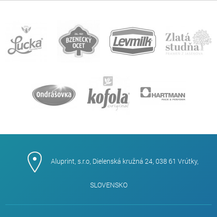
Aluprint, s.r.o, Dielenská kružná 24, 038 61 Vrútky,
SLOVENSKO