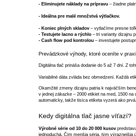
- Eliminujete náklady na prípravu
 – žiadne plat
- Ideálna pre malé množstvá výtlačkov.
- 
Koniec plných skladov
 – vytlačíme presne toľ
- Testujete lacno a rýchlo
 – tri varianty dizajnu
- Cash flow pod kontrolou
 – investujete postup
Prevádzkové výhody, ktoré oceníte v praxi
Digitálna tlač prináša dodanie do 5 až 7 dní. Z to
Variabilné dáta zvláda bez obmedzení. Každá eti
Okamžité zmeny dizajnu patria k najväčším bene
v jednej zákazke – 2000 etikiet na med, 1500 na 
automaticky, takže tisíca etiketa vyzerá ako prvá
Kedy digitálna tlač jasne víťazí?
Výrobné série od 10 do 20 000 kusov
predstavuj
jednoduchá. Čím menšia séria, tým výraznejšia 