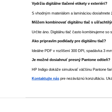
Vydržia digitálne tlačené etikety v exteriéri?
S vhodným materiálom a lamináciou dosiahnete ži
Môžem kombinovať digitálnu tlač s ušľachtil
Určite áno. Digitálnu tlač často kombinujeme so
Ako pripravím podklady pre digitálnu tlač?
Ideálne PDF v rozlíšení 300 DPI, spadávka 3 mm,
Je možné dosiahnuť presný Pantone odtieň?
HP Indigo dokáže simulovať väčšinu Pantone farie
Kontaktujte nás
pre nezáväznú konzultáciu. Uká