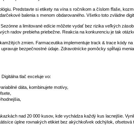
ológiu. Predstavte si etikety na vína s ročníkom a číslom fľaše, k
o darčekové balenia s menom obdarovaného. Všetko toto zvládne digit
itu. Sezónne a limitované edície môžete vydať bez rizika veľkých zá
vých radov prebieha priebežne. Reakcia na konkurenciu je tak otázko
mžitých zmien. Farmaceutika implementuje track & trace kódy na ka
 upravuje bezpečnostné údaje. Zdravotnícke pomôcky spĺňajú meniac
 Digitálna tlač exceluje vo:
variabilné dáta, kombinujete motívy, 
fsete, 
ýhodnejšia, 
ákazkách nad 20 000 kusov, kde vychádza každý kus lacnejšie. Vyniká
tátisíce úplne rovnakých etikiet bez akýchkoľvek odchýlok, ofsetová t