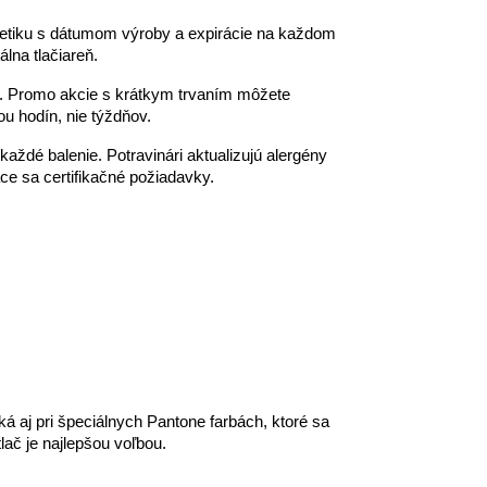
ozmetiku s dátumom výroby a expirácie na každom
álna tlačiareň.
sob. Promo akcie s krátkym trvaním môžete
u hodín, nie týždňov.
ždé balenie. Potravinári aktualizujú alergény
e sa certifikačné požiadavky.
 aj pri špeciálnych Pantone farbách, ktoré sa
lač je najlepšou voľbou.