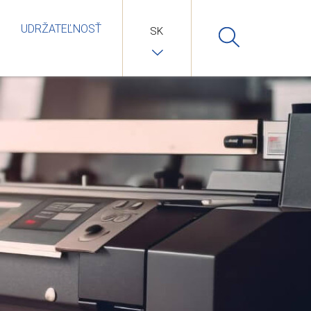
UDRŽATEĽNOSŤ
SK