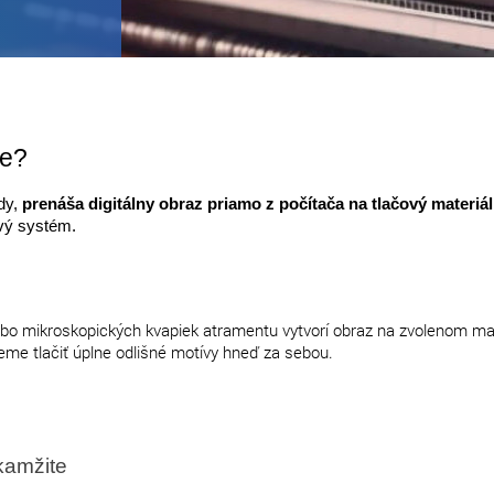
je?
dy,
prenáša digitálny obraz priamo z počítača na tlačový materiál
ový systém.
bo mikroskopických kvapiek atramentu vytvorí obraz na zvolenom mat
eme tlačiť úplne odlišné motívy hneď za sebou.
okamžite