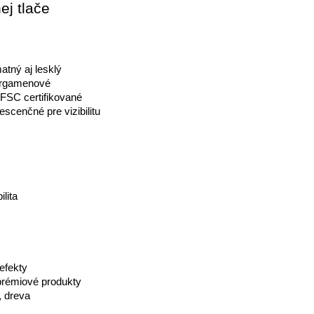
ej tlače
atný aj lesklý
pergamenové
 FSC certifikované
rescenčné pre vizibilitu
lita
 efekty
 prémiové produkty
, dreva