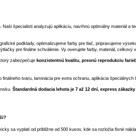
 Naši špecialisti analyzujú aplikáciu, navrhnú optimálny materiál a t
grafické podklady, optimalizujeme farby pre tlač, pripravujeme výse
lačky pre finálne schválenie. Vy overujete farby, materiál, celkový 
 ktorý zabezpečuje
konzistentnú kvalitu, presnú reprodukciu farie
finálneho tvaru, laminácia pre extra ochranu, aplikácia špeciálnych 
ensku.
Štandardná dodacia lehota je 7 až 12 dní, express zákazky
či?
ky sa vyplatí od približne od 500 kusov, kde sa rozložia fixné nákl