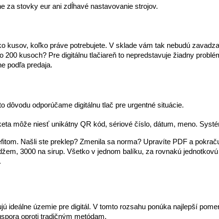
ne za stovky eur ani zdĺhavé nastavovanie strojov. 
ko kusov, koľko práve potrebujete. V sklade vám tak nebudú zavadzať
 po 200 kusoch? Pre digitálnu tlačiareň to nepredstavuje žiadny problé
ne podľa predaja.
hto dôvodu odporúčame digitálnu tlač pre urgentné situácie.
keta môže niesť unikátny QR kód, sériové číslo, dátum, meno. Systé
fitom. Našli ste preklep? Zmenila sa norma? Upravíte PDF a pokrač
džem, 3000 na sirup. Všetko v jednom balíku, za rovnakú jednotkovú 
.
ú ideálne územie pre digitál. V tomto rozsahu ponúka najlepší pomer ce
úspora oproti tradičným metódam.