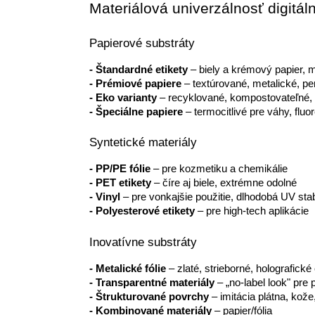
Materiálová univerzálnosť digitáln
Papierové substráty
- Štandardné etikety
 – biely a krémový papier, m
- Prémiové papiere
 – textúrované, metalické, 
- Eko varianty
 – recyklované, kompostovateľné,
- Špeciálne papiere
 – termocitlivé pre váhy, fluo
Syntetické materiály
- PP/PE fólie
 – pre kozmetiku a chemikálie
- PET etikety
 – číre aj biele, extrémne odolné
- Vinyl
 – pre vonkajšie použitie, dlhodobá UV stabi
- Polyesterové etikety
 – pre high-tech aplikácie
Inovatívne substráty
- Metalické fólie
 – zlaté, strieborné, holografické
- Transparentné materiály
 – „no-label look" pre
- Štrukturované povrchy
 – imitácia plátna, kože
- Kombinované materiály
 – papier/fólia 