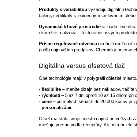
Produkty s variabilitou
vyžadujú digitálnu techn
balení, certifikáty s jedinečným číslovaním aleb
Dynamické trhové prostredie
si žiada flexibil
okamžite realizovať. Testovanie nových produkto
Prísne regulované odvetvia
oceňujú možnosť oka
podľa najnovších predpisov. Chemický priemysel
Digitálna versus ofsetová tlač
Obe technológie majú v polygrafii dôležité miesto.
- flexibilite
 – meníte dizajn bez nákladov, tlačíte 
- rýchlosti 
– 5 až 7 dni oproti 10 až 15 dňom pri o
- cene 
– pri malých sériách do 20 000 kusov je v
- personalizácii. 
Ofset má stále svoje miesto najmä pri veľkých z
miešajú presne podľa receptúry. Ak potrebujete s