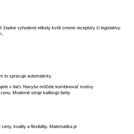
 žiadne vyhodené etikety kvôli zmene receptúry či legislatívy.
m. 
m to spracuje automaticky.
ujete v tlači. Navyše môžete kombinovať motívy
cenu. Moderné stroje kalibrujú farby
ny, kvality a flexibility. Matematika je