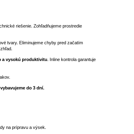
echnické riešenie. Zohľadňujeme prostredie
kové tvary. Eliminujeme chyby pred začatím
vzhľad.
b a vysokú produktivitu
. Inline kontrola garantuje
lakov.
 vybavujeme do 3 dní.
ady na prípravu a výsek.