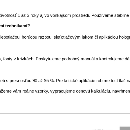
votnosť 1 až 3 roky aj vo vonkajšom prostredí. Používame stabilné f
ými technikami?
 slepotlačou, horúcou razbou, sieťotlačovým lakom či aplikáciou hol
 fonty v krivkách. Poskytujeme podrobný manuál a kontrolujeme dát
b s presnosťou 90 až 95 %. Pre kritické aplikácie robíme test tlač n
žeme vám reálne vzorky, vypracujeme cenovú kalkuláciu, navrhneme