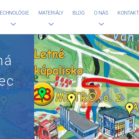
ECHNOLÓGIE
MATERIÁLY
BLOG
O NÁS
KONTAKT
ná
ec