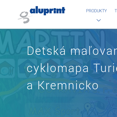
PRODUKTY
T
Detská maľova
cyklomapa Turi
a Kremnicko