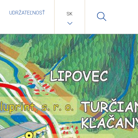
UDRŽATEĽNOSŤ
SK