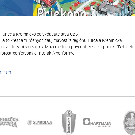
 Turiec a Kremnicko od vydavateľstva CBS.
ti a to kresbami rôznych zaujimavostí z regiónu Turca a Kremnicka,
edzi ktorými sme aj my. Môžeme teda povedať, že ide o projekt "Deti deťo
 prostredníctvom jej interaktívnej formy.
m.html