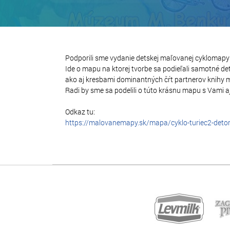
Podporili sme vydanie detskej maľovanej cyklomapy
Ide o mapu na ktorej tvorbe sa podieľali samotné de
ako aj kresbami dominantných čŕt partnerov knihy m
Radi by sme sa podelili o túto krásnu mapu s Vami aj
Odkaz tu:
https://malovanemapy.sk/mapa/cyklo-turiec2-deto