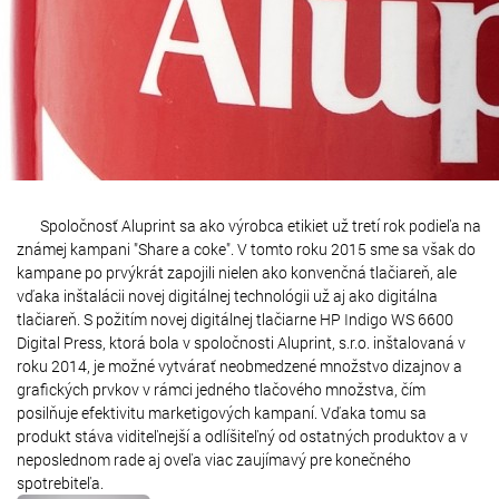
Spoločnosť Aluprint sa ako výrobca etikiet už tretí rok podieľa na
známej kampani "Share a coke". V tomto roku 2015 sme sa však do
kampane po prvýkrát zapojili nielen ako konvenčná tlačiareň, ale
vďaka inštalácii novej digitálnej technológii už aj ako digitálna
tlačiareň. S požitím novej digitálnej tlačiarne HP Indigo WS 6600
Digital Press, ktorá bola v spoločnosti Aluprint, s.r.o. inštalovaná v
roku 2014, je možné vytvárať neobmedzené množstvo dizajnov a
grafických prvkov v rámci jedného tlačového množstva, čím
posilňuje efektivitu marketigových kampaní. Vďaka tomu sa
produkt stáva viditeľnejší a odlíšiteľný od ostatných produktov a v
neposlednom
rade aj oveľa viac zaujímavý pre konečného
spotrebiteľa.