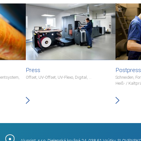
Press
Postpress
entsystem,
Offset, UV-Offset, UV-Flexo, Digital, ...
Schneiden, For
Heiß- / Kaltprä
Aluprint, s.r.o, Dielenská kružná 24, 038 61 Vrútky, SLOVENSK