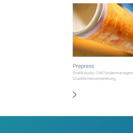
Prepress
Grafikstudio, CMS farbenmanagem
Druckformenvorbereitung, ...