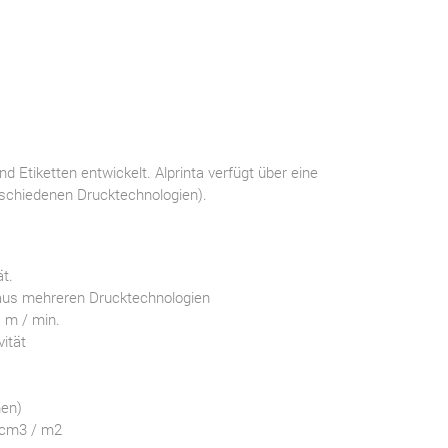
fsetdruck
 Etiketten entwickelt. Alprinta verfügt über eine
rschiedenen Drucktechnologien).
t.
 aus mehreren Drucktechnologien
 m / min.
ität
nen)
 cm3 / m2