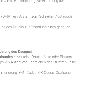
hema mit Rückmeldung zur Ermittlung der
 (OFIR), ein System zum Schnellen Austausch
erung des Drucks zur Ermittlung eines genauen
nderung des Designs
)
erbunden sind
(keine Druckstöcke oder Platten)
großen Anzahl von Variationen der Etiketten - eine
mmerierung, EAN-Codes, QR-Codes, Grafische