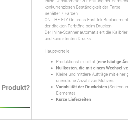
Inline Densitometer zur Prüfung der Farbsc
konkurrenzlosen Beständigkeit der Farbe
Behälter 7 Farben
ON THE FLY On-press Fast Ink Replacement
der direkten Farbtöne beim Drucken
Der Inline-Scanner automatisiert die Kalibri
und konsistenten Drucks
Hauptvorteile:
Produktionsflexibilität (
eine häufige Ä
Nullkosten, die mit einem Wechsel v
Kleine und mittlere Aufträge mit einer 
unendliche Anzahl von Motiven.
s Produkt?
Variabilität der Druckdaten
(Seriennu
Elemente)
Kurze Lieferzeiten